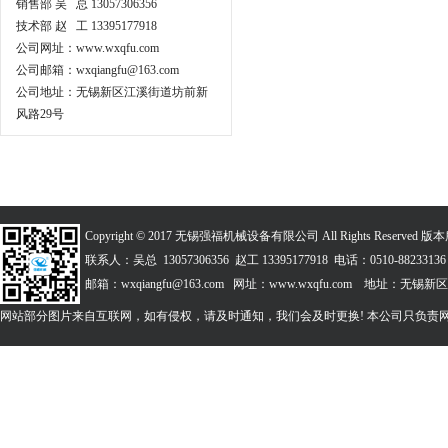
销售部 吴 总 13057306356
技术部 赵 工 13395177918
公司网址：www.wxqfu.com
公司邮箱：wxqiangfu@163.com
公司地址：无锡新区江溪街道坊前新
风路29号
Copyright © 2017 无锡强福机械设备有限公司 All Rights Reserved 版
联系人：吴总 13057306356 赵工 13395177918 电话：0510-88233136
邮箱：wxqiangfu@163.com 网址：www.wxqfu.com 地址：
网站部分图片来自互联网，如有侵权，请及时通知，我们会及时更换! 本公司只负责