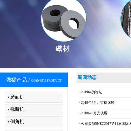
新闻动态
强福产品 /
QIANGFU PRODUCT
·
2019年的论坛
磨面机
·
2019年4月北京机床展
截断机
·
2018年5月光伏展
倒角机
·
公司参加SNEC2017第11届国