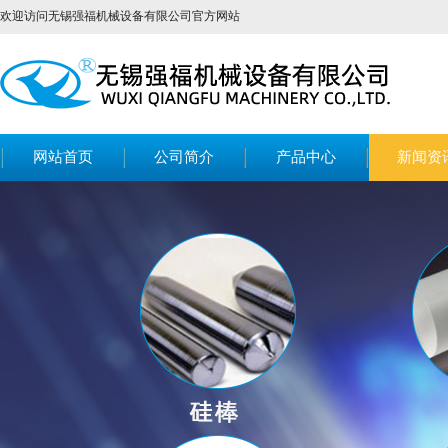
欢迎访问无锡强福机械设备有限公司官方网站
网站首页
公司简介
产品中心
新闻资